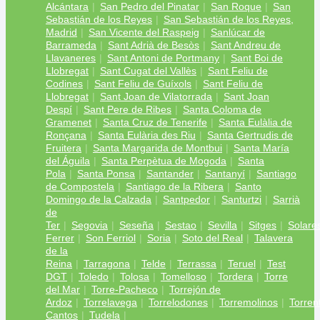
Alcántara
San Pedro del Pinatar
San Roque
San
Sebastián de los Reyes
San Sebastián de los Reyes,
Madrid
San Vicente del Raspeig
Sanlúcar de
Barrameda
Sant Adrià de Besòs
Sant Andreu de
Llavaneres
Sant Antoni de Portmany
Sant Boi de
Llobregat
Sant Cugat del Vallès
Sant Feliu de
Codines
Sant Feliu de Guíxols
Sant Feliu de
Llobregat
Sant Joan de Vilatorrada
Sant Joan
Despí
Sant Pere de Ribes
Santa Coloma de
Gramenet
Santa Cruz de Tenerife
Santa Eulàlia de
Ronçana
Santa Eulària des Riu
Santa Gertrudis de
Fruitera
Santa Margarida de Montbui
Santa María
del Águila
Santa Perpètua de Mogoda
Santa
Pola
Santa Ponsa
Santander
Santanyí
Santiago
de Compostela
Santiago de la Ribera
Santo
Domingo de la Calzada
Santpedor
Santurtzi
Sarrià
de
Ter
Segovia
Seseña
Sestao
Sevilla
Sitges
Solare
Ferrer
Son Ferriol
Soria
Soto del Real
Talavera
de la
Reina
Tarragona
Telde
Terrassa
Teruel
Test
DGT
Toledo
Tolosa
Tomelloso
Tordera
Torre
del Mar
Torre-Pacheco
Torrejón de
Ardoz
Torrelavega
Torrelodones
Torremolinos
Torren
Cantos
Tudela