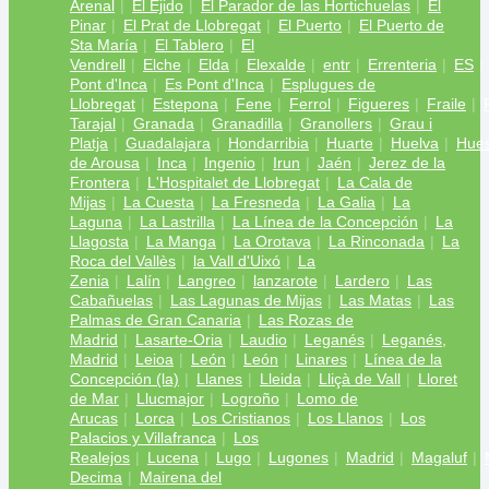
Arenal
El Ejido
El Parador de las Hortichuelas
El
Pinar
El Prat de Llobregat
El Puerto
El Puerto de
Sta María
El Tablero
El
Vendrell
Elche
Elda
Elexalde
entr
Errenteria
ES
Pont d'Inca
Es Pont d'Inca
Esplugues de
Llobregat
Estepona
Fene
Ferrol
Figueres
Fraile
Tarajal
Granada
Granadilla
Granollers
Grau i
Platja
Guadalajara
Hondarribia
Huarte
Huelva
Hue
de Arousa
Inca
Ingenio
Irun
Jaén
Jerez de la
Frontera
L'Hospitalet de Llobregat
La Cala de
Mijas
La Cuesta
La Fresneda
La Galia
La
Laguna
La Lastrilla
La Línea de la Concepción
La
Llagosta
La Manga
La Orotava
La Rinconada
La
Roca del Vallès
la Vall d'Uixó
La
Zenia
Lalín
Langreo
lanzarote
Lardero
Las
Cabañuelas
Las Lagunas de Mijas
Las Matas
Las
Palmas de Gran Canaria
Las Rozas de
Madrid
Lasarte-Oria
Laudio
Leganés
Leganés,
Madrid
Leioa
León
León
Linares
Línea de la
Concepción (la)
Llanes
Lleida
Lliçà de Vall
Lloret
de Mar
Llucmajor
Logroño
Lomo de
Arucas
Lorca
Los Cristianos
Los Llanos
Los
Palacios y Villafranca
Los
Realejos
Lucena
Lugo
Lugones
Madrid
Magaluf
Decima
Mairena del