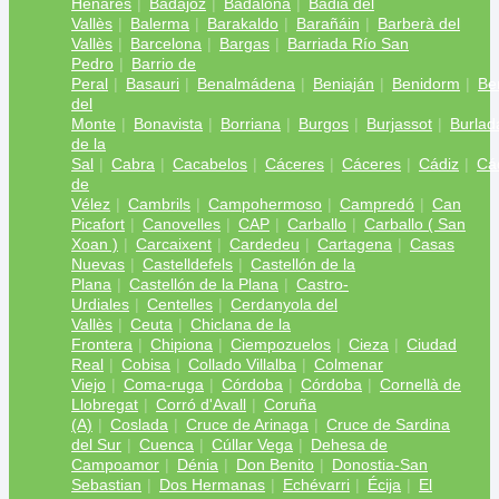
Henares
Badajoz
Badalona
Badia del
Vallès
Balerma
Barakaldo
Barañáin
Barberà del
Vallès
Barcelona
Bargas
Barriada Río San
Pedro
Barrio de
Peral
Basauri
Benalmádena
Beniaján
Benidorm
Be
del
Monte
Bonavista
Borriana
Burgos
Burjassot
Burlad
de la
Sal
Cabra
Cacabelos
Cáceres
Cáceres
Cádiz
Cá
de
Vélez
Cambrils
Campohermoso
Campredó
Can
Picafort
Canovelles
CAP
Carballo
Carballo ( San
Xoan )
Carcaixent
Cardedeu
Cartagena
Casas
Nuevas
Castelldefels
Castellón de la
Plana
Castellón de la Plana
Castro-
Urdiales
Centelles
Cerdanyola del
Vallès
Ceuta
Chiclana de la
Frontera
Chipiona
Ciempozuelos
Cieza
Ciudad
Real
Cobisa
Collado Villalba
Colmenar
Viejo
Coma-ruga
Córdoba
Córdoba
Cornellà de
Llobregat
Corró d'Avall
Coruña
(A)
Coslada
Cruce de Arinaga
Cruce de Sardina
del Sur
Cuenca
Cúllar Vega
Dehesa de
Campoamor
Dénia
Don Benito
Donostia-San
Sebastian
Dos Hermanas
Echévarri
Écija
El