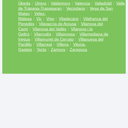
Úbeda
Utrera
Valdemoro
Valencia
Valladolid
Valle
de Trápaga-Trapagaran
Vecindario
Vega de San
Mateo
Vélez-
Málaga
Vic
Vigo
Viladecans
Vilafranca del
Penedès
Vilagarcía de Arousa
Vilanova del
Camí
Vilanova del Vallès
Vilanova i la
Geltrú
Vilarrodís
Villajoyosa
Villamediana de
Iregua
Villamuriel de Cerrato
Villanueva del
Pardillo
Villarreal
Villena
Vitoria-
Gasteiz
Yecla
Zamora
Zaragoza