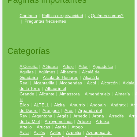
Contacto
Política de privacidad
¿Quiénes somos?
Preguntas frecuentes
Categorías
A Coruña
A Seara
Adeje
Ador
Aguadulce
Águilas
Agüimes
Albacete
Alcalá de
Guadaíra
Alcalá de Henares
Alcalá la
Real
Alcantarilla
Alcobendas
Alcoi
Alcorcón
Aldaia
de la Torre
Alhaurín el
Grande
Alicante
Almassora
Almendralejo
Almería
A
El
Ejido
ALTELL
Alzira
Amurrio
Andoain
Andratx
And
de Duero
Aranjuez
Ares
Arganda del
Rey
Argentona
Argés
Arnedo
Arona
Arrecife
Arr
de La Miel
Arroyomolinos
Arteixo
Arteixo,
Arteijo
Arucas
Atarfe
Atogo
Ávila
Avilés
Avilés
Azpeitia
Azuqueca de