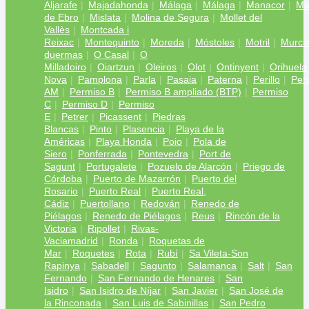
Aljarafe
Majadahonda
Málaga
Málaga
Manacor
Ma
de Ebro
Mislata
Molina de Segura
Mollet del
Vallès
Montcada i
Reixac
Montequinto
Moreda
Móstoles
Motril
Murci
duermas
O Casal
O
Milladoiro
Oiartzun
Oleiros
Olot
Ontinyent
Orihuela
Nova
Pamplona
Parla
Pasaia
Paterna
Perillo
Per
AM
Permiso B
Permiso B ampliado (BTP)
Permiso
C
Permiso D
Permiso
E
Petrer
Picassent
Piedras
Blancas
Pinto
Plasencia
Playa de la
Américas
Playa Honda
Poio
Pola de
Siero
Ponferrada
Pontevedra
Port de
Sagunt
Portugalete
Pozuelo de Alarcón
Priego de
Córdoba
Puerto de Mazarrón
Puerto del
Rosario
Puerto Real
Puerto Real,
Cádiz
Puertollano
Redován
Renedo de
Piélagos
Renedo de Piélagos
Reus
Rincón de la
Victoria
Ripollet
Rivas-
Vaciamadrid
Ronda
Roquetas de
Mar
Roquetes
Rota
Rubí
Sa Vileta-Son
Rapinya
Sabadell
Sagunto
Salamanca
Salt
San
Fernando
San Fernando de Henares
San
Isidro
San Isidro de Níjar
San Javier
San José de
la Rinconada
San Luis de Sabinillas
San Pedro